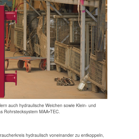
n auch hydraulische Weichen sowie Klein- und
e das Rohrstecksystem MAA•TEC.
raucherkreis hydraulisch voneinander zu entkoppeln,