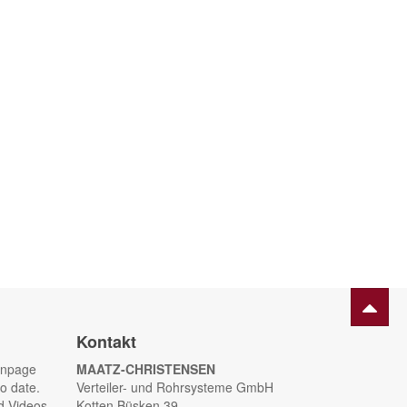
Kontakt
anpage
MAATZ-CHRISTENSEN
o date.
Verteiler- und Rohrsysteme GmbH
d Videos
Kotten Büsken 39