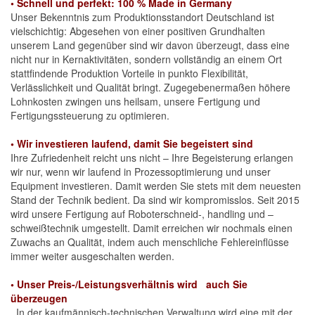
• Schnell und perfekt: 100 % Made in Germany
Unser Bekenntnis zum Produktionsstandort Deutsch­land ist
vielschichtig: Abgesehen von einer positiven Grundhalten
unserem Land gegenüber sind wir davon überzeugt, dass eine
nicht nur in Kernaktivitäten, son­dern vollständig an einem Ort
stattfindende Produktion Vorteile in punkto Flexibilität,
Verlässlichkeit und Qualität bringt. Zugegebenermaßen höhere
Lohnkosten zwingen uns heilsam, unsere Fertigung und
Fertigungssteuerung zu optimieren.
• Wir investieren laufend, damit Sie begeistert sind
Ihre Zufriedenheit reicht uns nicht – Ihre Begeiste­rung erlangen
wir nur, wenn wir laufend in Prozes­soptimierung und unser
Equipment investieren. Damit werden Sie stets mit dem neuesten
Stand der Tech­nik bedient. Da sind wir kompromisslos. Seit 2015
wird unsere Fertigung auf Roboterschneid-, handling und –
schweiß­technik umgestellt. Damit erreichen wir nochmals einen
Zuwachs an Qualität, indem auch menschliche Fehler­einflüsse
immer weiter ausgeschalten werden.
• Unser Preis-/Leistungsverhältnis wird auch Sie
überzeugen
In der kaufmännisch-technischen Verwaltung wird eine mit der