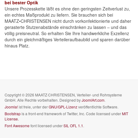
bei bester Optik
Unsere Prozesskette läßt es ohne den geringsten Zeitverlust zu,
ein echtes Maßprodukt zu liefern. Sie brauchen sich bei
MAATZ•CHRISTENSEN nicht durch vorkonfektionierte und daher
gerasterte Stutzenab­stände einschränken zu lassen – und das
völlig preis­neutral. So erhalten Sie Ihre handwerkliche Exzellenz
durch ein gleichmäßiges Verteileraufbaubild und sparen darüber
hinaus Platz.
Copyright © 2026 MAATZ·CHRISTENSEN, Verteiler- und Rohrsysteme
GmbH. Alle Rechte vorbehalten. Designed by
JoomlArt.com
.
Joomla!
ist freie, unter der
GNU/GPL-Lizenz
veröffentlichte Software.
Bootstrap
is a front-end framework of Twitter, Inc. Code licensed under
MIT
License.
Font Awesome
font licensed under
SIL OFL 1.1
.