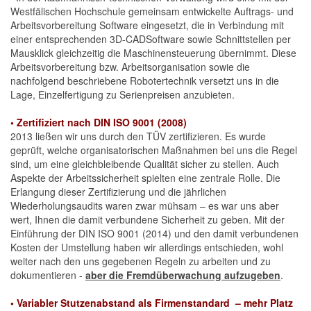
Westfälischen Hochschule gemeinsam ent­wickelte Auftrags-­ und
Arbeitsvorbereitung Software eingesetzt, die in Verbindung mit
einer entsprechenden 3D­-CAD­Software sowie Schnittstellen per
Mausklick gleichzeitig die Maschinensteuerung übernimmt. Diese
Arbeitsvorbereitung bzw. Arbeitsorganisation sowie die
nachfolgend beschriebene Robotertechnik versetzt uns in die
Lage, Einzelfertigung zu Serienpreisen anzubieten.
• Zertifiziert nach DIN ISO 9001 (2008)
2013 ließen wir uns durch den TÜV zertifizieren. Es wurde
geprüft, welche organisatorischen Maßnahmen bei uns die Regel
sind, um eine gleichbleibende Qualität sicher zu stellen. Auch
Aspekte der Arbeitssicherheit spielten eine zentrale Rolle. Die
Erlangung dieser Zertifizierung und die jährlichen
Wiederholungsaudits waren zwar mühsam – es war uns aber
wert, Ihnen die damit ver­bundene Sicherheit zu geben. Mit der
Einführung der DIN ISO 9001 (2014) und den damit verbundenen
Kosten der Umstellung haben wir allerdings entschieden, wohl
weiter nach den uns gegebenen Regeln zu arbeiten und zu
dokumentieren -
aber die Fremdüberwachung aufzugeben
.
• Variabler Stutzenabstand als Firmenstandard – mehr Platz